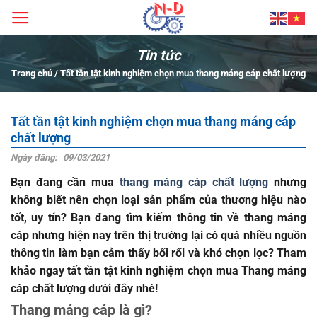
Bỏ
qua
nội
Tin tức
dung
Trang chủ
/
Tất tần tật kinh nghiệm chọn mua thang máng cáp chất lượng
Tất tần tật kinh nghiệm chọn mua thang máng cáp
chất lượng
Ngày đăng:
09/03/2021
Bạn đang cần mua
thang máng cáp chất lượng
nhưng
không biết nên chọn loại sản phẩm của thương hiệu nào
tốt, uy tín? Bạn đang tìm kiếm thông tin về thang máng
cáp nhưng hiện nay trên thị trường lại có quá nhiều nguồn
thông tin làm bạn cảm thấy bối rối và khó chọn lọc? Tham
khảo ngay tất tần tật kinh nghiệm chọn mua Thang máng
cáp chất lượng dưới đây nhé!
Thang máng cáp là gì?