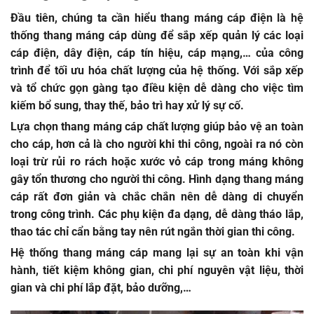
Đầu tiên, chúng ta cần hiểu thang máng cáp điện là hệ
thống thang máng cáp dùng để sắp xếp quản lý các loại
cáp điện, dây điện, cáp tín hiệu, cáp mạng,… của công
trình để tối ưu hóa chất lượng của hệ thống. Với sắp xếp
và tổ chức gọn gàng tạo điều kiện dễ dàng cho việc tìm
kiếm bổ sung, thay thế, bảo trì hay xử lý sự cố.
Lựa chọn
thang máng cáp chất lượng
giúp bảo vệ an toàn
cho cáp, hơn cả là cho người khi thi công, ngoài ra nó còn
loại trừ rủi ro rách hoặc xước vỏ cáp trong máng không
gây tổn thương cho người thi công. Hình dạng thang máng
cáp rất đơn giản và chắc chắn nên dễ dàng di chuyển
trong công trình. Các phụ kiện đa dạng, dễ dàng tháo lắp,
thao tác chỉ cẩn bằng tay nên rút ngắn thời gian thi công.
Hệ thống thang máng cáp mang lại sự an toàn khi vận
hành, tiết kiệm không gian, chi phí nguyên vật liệu, thời
gian và chi phí lắp đặt, bảo dưỡng,…