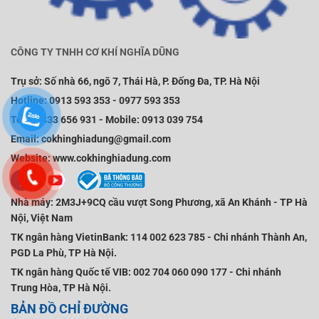
CÔNG TY TNHH CƠ KHÍ NGHĨA DŨNG
Trụ sở:
Số nhà 66, ngõ 7, Thái Hà, P. Đống Đa, TP. Hà Nội
Hotline:
0913 593 353
-
0977 593 353
Tel:
02433 656 931
-
Mobile
:
0913 039 754
Email:
cokhinghiadung@gmail.com
Website:
www.cokhinghiadung.com
Nhà máy:
2M3J+9CQ cầu vượt Song Phương, xã An Khánh - TP Hà
Nội, Việt Nam
TK ngân hàng VietinBank:
114 002 623 785 - Chi nhánh Thành An,
PGD La Phù, TP Hà Nội.
TK ngân hàng Quốc tế VIB:
002 704 060 090 177 - Chi nhánh
Trung Hòa, TP Hà Nội.
BẢN ĐỒ CHỈ ĐƯỜNG