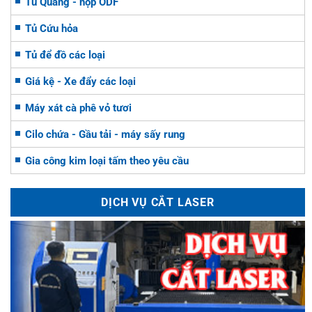
Tủ Quang - hộp ODF
Tủ Cứu hỏa
Tủ để đồ các loại
Giá kệ - Xe đẩy các loại
Máy xát cà phê vỏ tươi
Cilo chứa - Gầu tải - máy sấy rung
Gia công kim loại tấm theo yêu cầu
DỊCH VỤ CẮT LASER