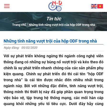
Bỏ
qua
nội
Tin tức
dung
Trang chủ
/
Những tính năng vượt trội của hộp ODF trong nhà
Những tính năng vượt trội của hộp ODF trong nhà
Ngày đăng:
05/02/2020
Với sự phát triển không ngừng thì ngành công nghệ viễn
thông đang có những sự bùng nổ vượt trội và kéo theo đó
chính là sự phát triển nhanh chóng của các sản phẩm phụ
kiện quang. Chính sự phát triển đó thì cái tên “
hộp ODF
trong nhà
” là cái tên được nhắc đến nhiều nhất trong
ngành này. Bởi với những đặc điểm, tính năng vượt trội,
thông minh thì thiết bị này đã góp phần quan trọng trong
việc bảo vệ, tập trung hệ thống mạng, các mối hàn cáp
quang khỏi những yếu tố tiêu cực. Dưới đây hãy cùng