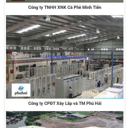
Công ty TNHH XNK Cà Phê Minh Tiến
Công ty CPĐT Xây Lắp và TM Phú Hải