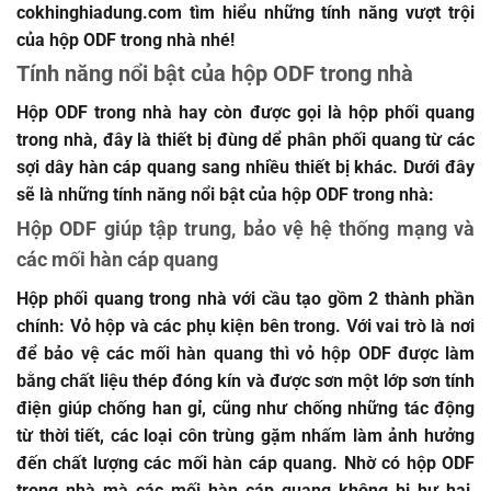
cokhinghiadung.com
tìm hiểu những tính năng vượt trội
của
hộp ODF trong nhà
nhé!
Tính năng nổi bật của hộp ODF trong nhà
Hộp ODF trong nhà hay còn được gọi là hộp phối quang
trong nhà, đây là thiết bị đùng dể phân phối quang từ các
sợi dây hàn cáp quang sang nhiều thiết bị khác. Dưới đây
sẽ là những tính năng nổi bật của hộp ODF trong nhà:
Hộp ODF giúp tập trung, bảo vệ hệ thống mạng và
các mối hàn cáp quang
Hộp phối quang trong nhà
với cầu tạo gồm 2 thành phần
chính: Vỏ hộp và các phụ kiện bên trong. Với vai trò là nơi
để bảo vệ các mối hàn quang thì vỏ hộp ODF được làm
bằng chất liệu thép đóng kín và được sơn một lớp sơn tính
điện giúp chống han gỉ, cũng như chống những tác động
từ thời tiết, các loại côn trùng gặm nhấm làm ảnh hưởng
đến chất lượng các mối hàn cáp quang. Nhờ có hộp ODF
trong nhà mà các mối hàn cáp quang không bị hư hại,