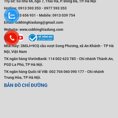
Trụ sở:
Số nhà 66, ngõ 7, Thái Hà, P. Đống Đa, TP. Hà Nội
Hotline:
0913 593 353
-
0977 593 353
Tel:
02433 656 931
-
Mobile
:
0913 039 754
Email:
cokhinghiadung@gmail.com
Website:
www.cokhinghiadung.com
Nhà máy:
2M3J+9CQ cầu vượt Song Phương, xã An Khánh - TP Hà
Nội, Việt Nam
TK ngân hàng VietinBank:
114 002 623 785 - Chi nhánh Thành An,
PGD La Phù, TP Hà Nội.
TK ngân hàng Quốc tế VIB:
002 704 060 090 177 - Chi nhánh
Trung Hòa, TP Hà Nội.
BẢN ĐỒ CHỈ ĐƯỜNG