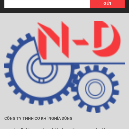
CÔNG TY TNHH CƠ KHÍ NGHĨA DŨNG