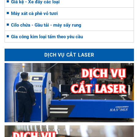
Giá kệ - Xe đẩy các loại
Máy xát cà phê vỏ tươi
Cilo chứa - Gầu tải - máy sấy rung
Gia công kim loại tấm theo yêu cầu
DỊCH VỤ CẮT LASER