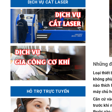
DỊCH VỤ CẮT LASER
Những đi
Loại thiết 
không phù 
nào thích 
HỖ TRỢ TRỰC TUYẾN
máy chủ ho
Căn cứ và
trước khi 
thuộc vào 