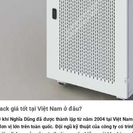
ack giá tốt tại Việt Nam ở đâu?
ơ khí Nghĩa Dũng đã được thành lập từ năm 2004 tại Việt Nam
 đơn vị lớn trên toàn quốc. Đội ngũ kỹ thuật của công ty có trì