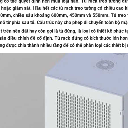
 có thể quyết định nên mua loại nào. Tủ rack treo tường được
 hoặc giám sát. Hầu hết các tủ rack treo tường có chiều cao 
0mm, chiều sâu khoảng 600mm, 450mm và 550mm. Tủ treo tư
mở từ phía sau tủ. Cấu trúc này cho phép di chuyển toàn bộ mặt
t trên nền đất hay còn gọi là tủ đứng, là loại có thiết kế phức
ân điều chỉnh để cố định. Tủ rack đứng có kích thước lớn hơn, 
g được chia thành nhiều tầng để có thể phân loại các thiết bị 