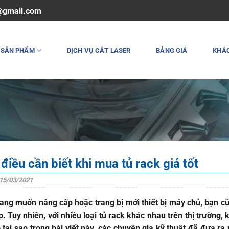
@gmail.com
SẢN PHẨM
DỊCH VỤ CẮT LASER
BẢNG GIÁ
KHÁ
iều cần biết khi mua tủ rack giá tốt
15/03/2021
ng muốn nâng cấp hoặc trang bị mới thiết bị máy chủ, bạn cũ
. Tuy nhiên, với nhiều loại tủ rack khác nhau trên thị trường
o tại sao trong bài viết này, các chuyên gia kỹ thuật đã đưa r