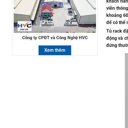
khách hàng
viễn thông
khoảng 60
để có thể 
Tủ rack đặ
Công ty CPĐT và Công Nghệ HVC
động và ch
đứng thườn
Xem thêm