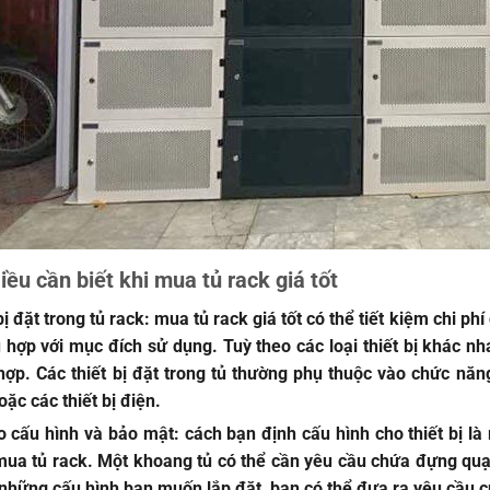
ều cần biết khi mua tủ rack giá tốt
bị đặt trong tủ rack
: mua tủ rack giá tốt có thể tiết kiệm chi p
hợp với mục đích sử dụng. Tuỳ theo các loại thiết bị khác n
hợp. Các thiết bị đặt trong tủ thường phụ thuộc vào chức năn
ặc các thiết bị điện.
o cấu hình và bảo mật
: cách bạn định cấu hình cho thiết bị l
mua tủ rack. Một khoang tủ có thể cần yêu cầu chứa đựng quạt
những cấu hình bạn muốn lắp đặt, bạn có thể đưa ra yêu cầu cụ