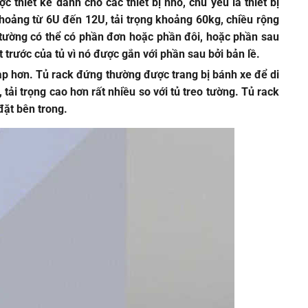
 thiết kế dành cho các thiết bị nhỏ, chủ yếu là thiết bị
khoảng từ 6U đến 12U, tải trọng khoảng 60kg, chiều rộng
ờng có thể có phần đơn hoặc phần đôi, hoặc phần sau
 trước của tủ vì nó được gắn với phần sau bởi bản lề.
 tạp hơn. Tủ rack đứng thường được trang bị bánh xe để di
tải trọng cao hơn rất nhiều so với tủ treo tường. Tủ rack
đặt bên trong.