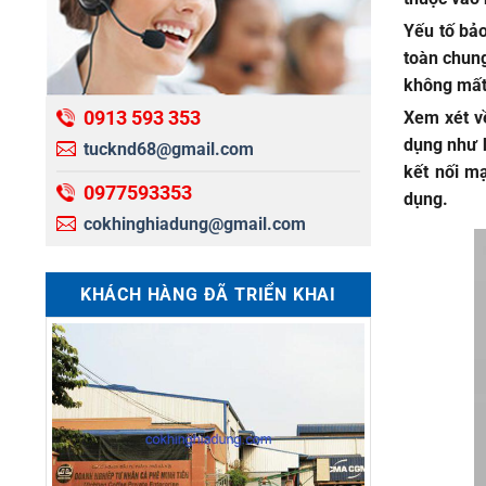
Yếu tố bảo
toàn chung
không mất 
0913 593 353
Xem xét v
dụng như h
tucknd68@gmail.com
kết nối m
0977593353
dụng.
cokhinghiadung@gmail.com
KHÁCH HÀNG ĐÃ TRIỂN KHAI