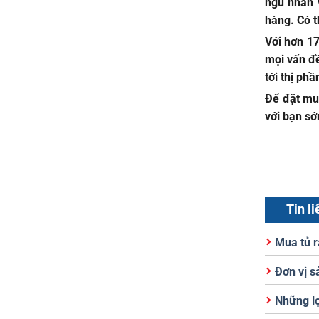
ngũ nhân 
hàng. Có t
Với hơn 17
mọi vấn đề
tới thị phầ
Để đặt mua
với bạn sớ
Tin l
Mua tủ r
Đơn vị s
Những lợ