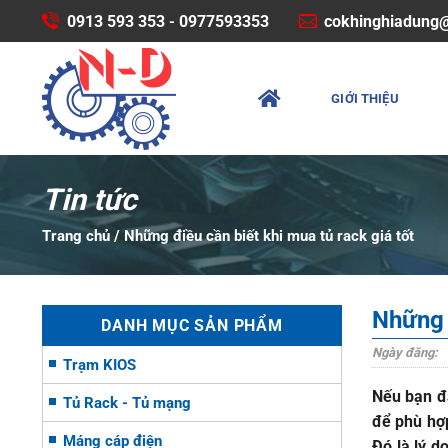
Bỏ
0913 593 353
0977593353
cokhinghiadung
-
qua
nội
dung
GIỚI THIỆU
Tin tức
Trang chủ
/
Những điều cần biết khi mua tủ rack giá tốt
Những đ
DANH MỤC SẢN PHẨM
Ngày đăng:
Trạm KIOS
Nếu bạn đa
Tủ Rack - Tủ mạng
để phù hợp
Máng cáp điện
Đó là lý d