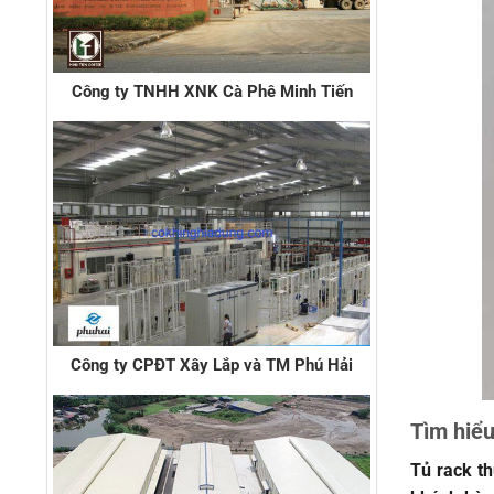
Công ty TNHH XNK Cà Phê Minh Tiến
Công ty CPĐT Xây Lắp và TM Phú Hải
Tìm hiểu
Tủ rack th