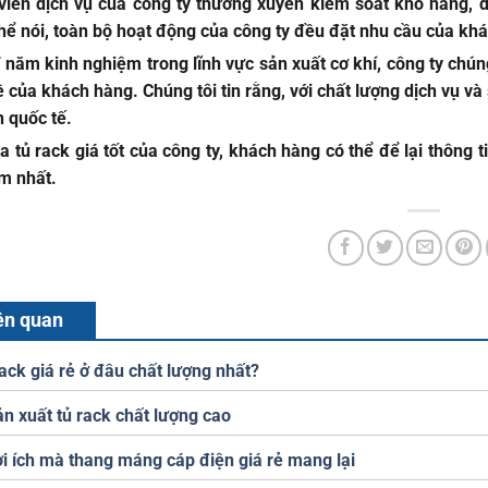
viên dịch vụ của công ty thường xuyên kiểm soát kho hàng, d
hể nói, toàn bộ hoạt động của công ty đều đặt nhu cầu của kh
 năm kinh nghiệm trong lĩnh vực sản xuất cơ khí, công ty chúng
 của khách hàng. Chúng tôi tin rằng, với chất lượng dịch vụ và
n quốc tế.
 tủ rack giá tốt của công ty, khách hàng có thể để lại thông t
m nhất.
iên quan
ack giá rẻ ở đâu chất lượng nhất?
ản xuất tủ rack chất lượng cao
i ích mà thang máng cáp điện giá rẻ mang lại