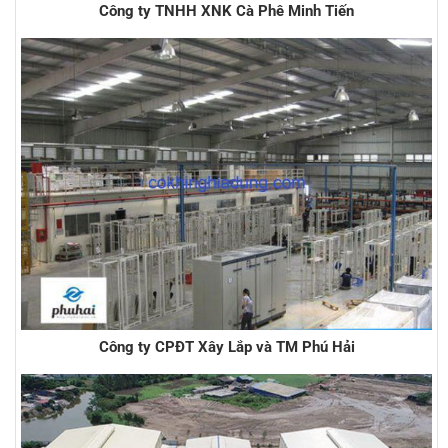
Công ty TNHH XNK Cà Phê Minh Tiến
Công ty CPĐT Xây Lắp và TM Phú Hải