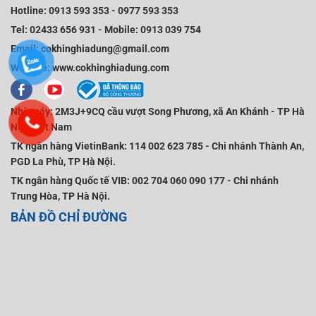
Hotline:
0913 593 353
-
0977 593 353
Tel:
02433 656 931
-
Mobile
:
0913 039 754
Email:
cokhinghiadung@gmail.com
Website:
www.cokhinghiadung.com
Nhà máy:
2M3J+9CQ cầu vượt Song Phương, xã An Khánh - TP Hà
Nội, Việt Nam
TK ngân hàng VietinBank:
114 002 623 785 - Chi nhánh Thành An,
PGD La Phù, TP Hà Nội.
TK ngân hàng Quốc tế VIB:
002 704 060 090 177 - Chi nhánh
Trung Hòa, TP Hà Nội.
BẢN ĐỒ CHỈ ĐƯỜNG