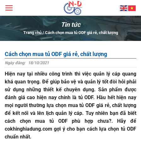
Bỏ
qua
nội
Tin tức
dung
Trang chủ
/
Cách chọn mua tủ ODF giá rẻ, chất lượng
Cách chọn mua tủ ODF giá rẻ, chất lượng
Ngày đăng:
18/10/2021
Hiện nay tại nhiều công trình thì việc quản lý cáp quang
khá quan trọng. Để giúp bảo vệ và quản lý tốt đòi hỏi phải
sử dụng những thiết kế chuyên dụng. Sản phẩm được
đánh giá cao hiện nay chính là tủ ODF. Hầu hết hiện nay
mọi người thường lựa chọn
mua tủ ODF giá rẻ
, chất lượng
để kết nối và lên lịch quản lý cáp. Tuy nhiên bạn đã biết
cách chọn mua tủ ODF phù hợp chưa?. Hãy để
cokhinghiadung.com
gợi ý cho bạn cách lựa chọn tủ ODF
chuẩn nhất.