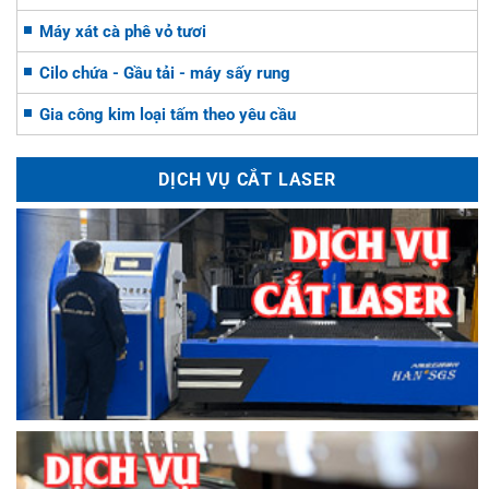
Máy xát cà phê vỏ tươi
Cilo chứa - Gầu tải - máy sấy rung
Gia công kim loại tấm theo yêu cầu
DỊCH VỤ CẮT LASER