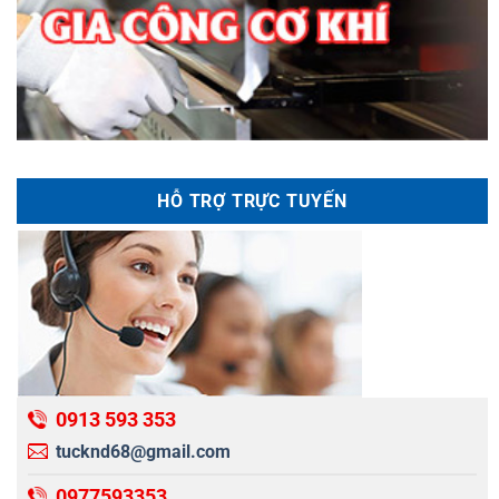
HỖ TRỢ TRỰC TUYẾN
0913 593 353
tucknd68@gmail.com
0977593353