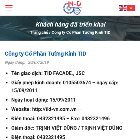
Bỏ
qua
nội
Khách hàng đã triển khai
dung
Trang chủ
/
Công ty Cổ Phần Tường Kính TID
Công ty Cổ Phần Tường Kính TID
Ngày đăng:
20/07/2019
Tên giao dịch
: TID FACADE., JSC
Giấy phép kinh doanh
: 0105503674 – ngày cấp:
15/09/2011
Ngày hoạt động
: 15/09/2011
Website
: http://tid-vn.com.vn –
Điện thoại
: 0432321495 – Fax: 0432321496
Giám đốc
: TRỊNH VIỆT DŨNG / TRỊNH VIỆT DŨNG
Điện thoại
: 0432321495