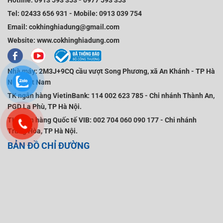
Hotline:
0913 593 353
-
0977 593 353
Tel:
02433 656 931
-
Mobile
:
0913 039 754
Email:
cokhinghiadung@gmail.com
Website:
www.cokhinghiadung.com
Nhà máy:
2M3J+9CQ cầu vượt Song Phương, xã An Khánh - TP Hà
Nội, Việt Nam
TK ngân hàng VietinBank:
114 002 623 785 - Chi nhánh Thành An,
PGD La Phù, TP Hà Nội.
TK ngân hàng Quốc tế VIB:
002 704 060 090 177 - Chi nhánh
Trung Hòa, TP Hà Nội.
BẢN ĐỒ CHỈ ĐƯỜNG