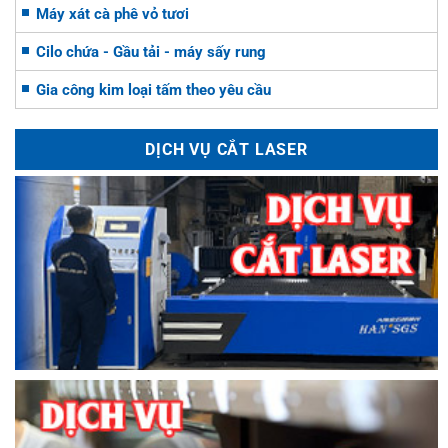
Máy xát cà phê vỏ tươi
Cilo chứa - Gầu tải - máy sấy rung
Gia công kim loại tấm theo yêu cầu
DỊCH VỤ CẮT LASER